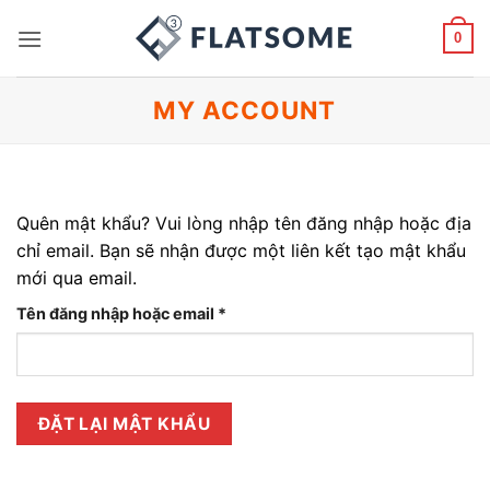
Bỏ
qua
0
nội
dung
MY ACCOUNT
Quên mật khẩu? Vui lòng nhập tên đăng nhập hoặc địa
chỉ email. Bạn sẽ nhận được một liên kết tạo mật khẩu
mới qua email.
Bắt
Tên đăng nhập hoặc email
*
buộc
ĐẶT LẠI MẬT KHẨU