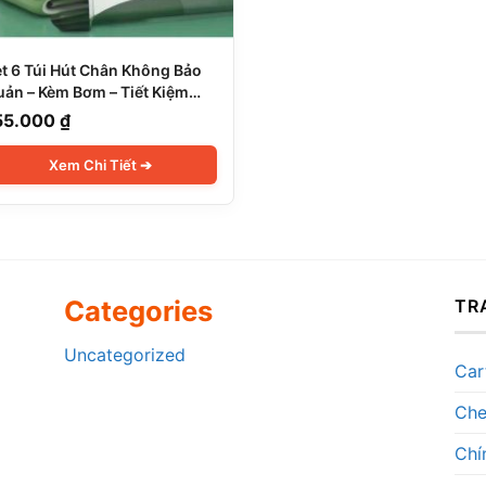
t 6 Túi Hút Chân Không Bảo
ản – Kèm Bơm – Tiết Kiệm
ện Tích
55.000
₫
Categories
TR
Uncategorized
Car
Che
Chí