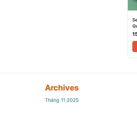
Se
Qu
Di
1
Archives
Tháng 11 2025