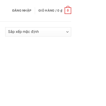
0
ĐĂNG NHẬP
GIỎ HÀNG /
0
₫
t