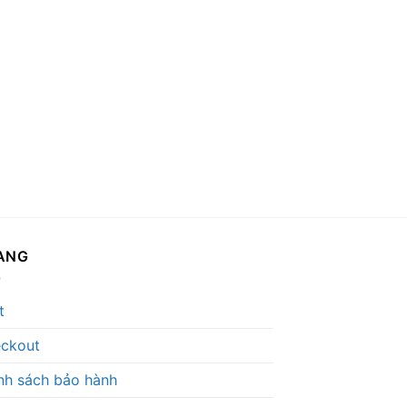
ANG
t
ckout
nh sách bảo hành