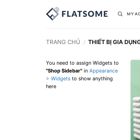
Bỏ
qua
MY A
nội
dung
TRANG CHỦ
/
THIẾT BỊ GIA DỤN
You need to assign Widgets to
"Shop Sidebar"
in
Appearance
> Widgets
to show anything
here