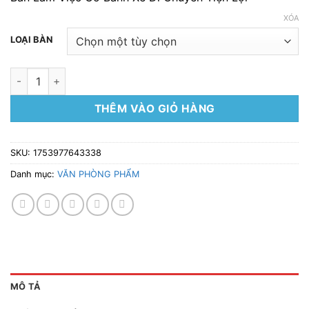
299.000 ₫
đến
XÓA
319.000 ₫
LOẠI BÀN
Bàn Học Điều Chỉnh Chiều Cao - Mặt Nghiêng - Có Bánh Xe Di
THÊM VÀO GIỎ HÀNG
SKU:
1753977643338
Danh mục:
VĂN PHÒNG PHẨM
MÔ TẢ