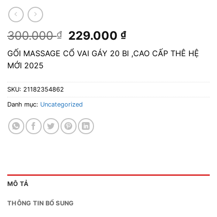
Giá
Giá
300.000
229.000
₫
₫
gốc
hiện
GỐI MASSAGE CỔ VAI GÁY 20 BI ,CAO CẤP THÊ HỆ
là:
tại
MỚI 2025
300.000 ₫.
là:
229.000 ₫.
SKU:
21182354862
Danh mục:
Uncategorized
MÔ TẢ
THÔNG TIN BỔ SUNG