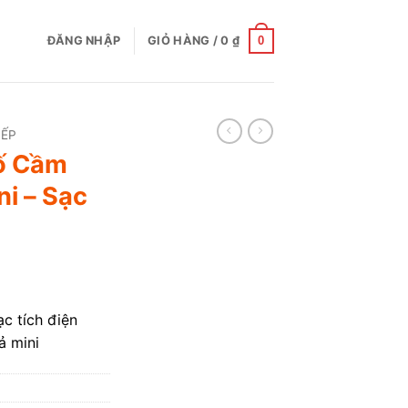
0
ĐĂNG NHẬP
GIỎ HÀNG /
0
₫
BẾP
ố Cầm
i – Sạc
c tích điện
 mini