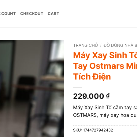
CCOUNT
CHECKOUT
CART
TRANG CHỦ
/
ĐỒ DÙNG NHÀ 
Máy Xay Sinh T
Tay Ostmars Min
Tích Điện
229.000
₫
Máy Xay Sinh Tố cầm tay sạ
OSTMARS, máy xay hoa quả
SKU:
1744727942432