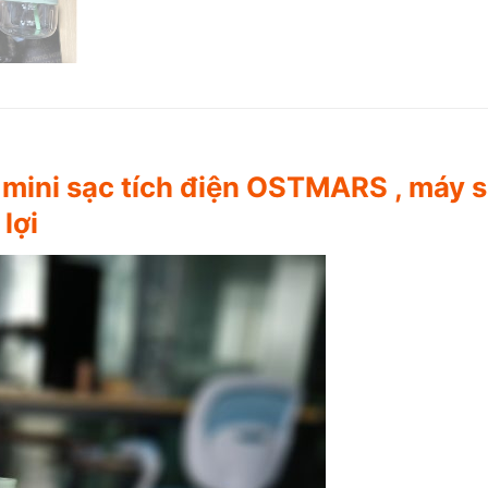
 mini sạc tích điện OSTMARS , máy sa
lợi