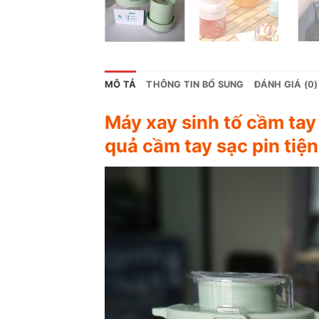
MÔ TẢ
THÔNG TIN BỔ SUNG
ĐÁNH GIÁ (0)
Máy xay sinh tố cầm tay
quả cầm tay sạc pin tiện 